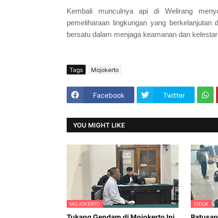
Kembali munculnya api di Welirang menyo
pemeliharaan lingkungan yang berkelanjutan 
bersatu dalam menjaga keamanan dan kelestari
Tags
Mojokerto
Facebook
Twitter
YOU MIGHT LIKE
MOJOKERTO
CIDUK
Tukang Gendam di Mojokerto Ini
Ratusan