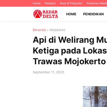
Home
Redaksi
Iklan & Peliputan
Pedoman Media
HOME
PENDIDIKAN
Beranda
Mojokerto
Api di Welirang M
Ketiga pada Loka
Trawas Mojokerto
September 11, 2023