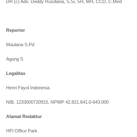
DR (c) Adv. Deddy Rusdiana, S.Si, SH, MH, CCD, C.Med
Reporter
Maulana S.Pd
Agung S
Legalitas
Henri Fayol Indonesia
NIB. 1233000720915, NPWP 42.821.641.0-643.000
Alamat Redaktur
HFI Office Park