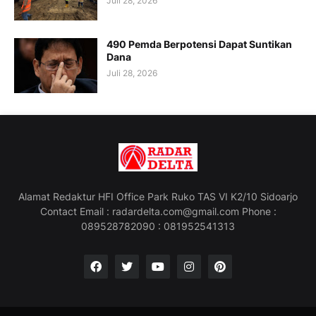
Juli 28, 2026
490 Pemda Berpotensi Dapat Suntikan
Dana
Juli 28, 2026
Alamat Redaktur HFI Office Park Ruko TAS VI K2/10 Sidoarjo
Contact Email : radardelta.com@gmail.com Phone :
089528782090 : 081952541313