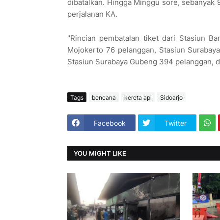
dibatalkan. Hingga Minggu sore, sebanyak 
perjalanan KA.
"Rincian pembatalan tiket dari Stasiun B
Mojokerto 76 pelanggan, Stasiun Surabaya
Stasiun Surabaya Gubeng 394 pelanggan, d
Tags
bencana
kereta api
Sidoarjo
Facebook
Twitter
YOU MIGHT LIKE