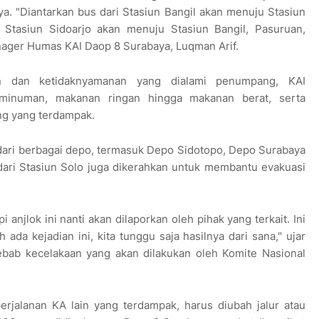
. "Diantarkan bus dari Stasiun Bangil akan menuju Stasiun
 Stasiun Sidoarjo akan menuju Stasiun Bangil, Pasuruan,
anager Humas KAI Daop 8 Surabaya, Luqman Arif.
an dan ketidaknyamanan yang dialami penumpang, KAI
minuman, makanan ringan hingga makanan berat, serta
ng yang terdampak.
dari berbagai depo, termasuk Depo Sidotopo, Depo Surabaya
dari Stasiun Solo juga dikerahkan untuk membantu evakuasi
anjlok ini nanti akan dilaporkan oleh pihak yang terkait. Ini
da kejadian ini, kita tunggu saja hasilnya dari sana," ujar
ebab kecelakaan yang akan dilakukan oleh Komite Nasional
erjalanan KA lain yang terdampak, harus diubah jalur atau