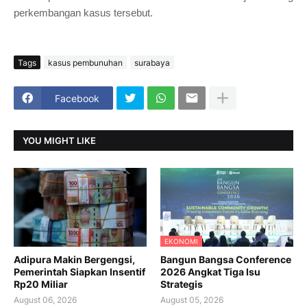
perkembangan kasus tersebut.
Tags
kasus pembunuhan
surabaya
Facebook
YOU MIGHT LIKE
EKONOMI
Adipura Makin Bergengsi,
Bangun Bangsa Conference
Pemerintah Siapkan Insentif
2026 Angkat Tiga Isu
Rp20 Miliar
Strategis
August 06, 2026
August 05, 2026