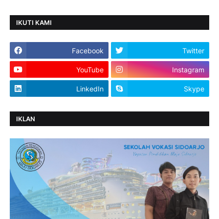
IKUTI KAMI
Facebook
Twitter
YouTube
Instagram
LinkedIn
Skype
IKLAN