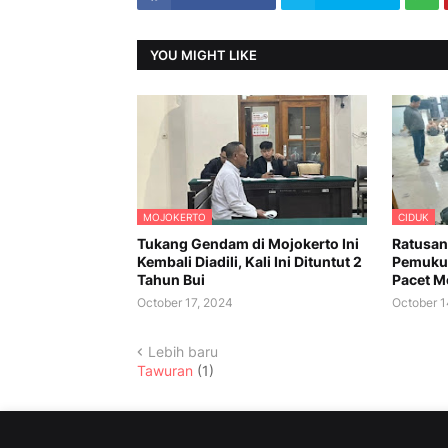
YOU MIGHT LIKE
MOJOKERTO
CIDUK
Tukang Gendam di Mojokerto Ini
Ratusan
Kembali Diadili, Kali Ini Dituntut 2
Pemukul
Tahun Bui
Pacet M
October 17, 2024
October 1
Lebih baru
Tawuran
(1)