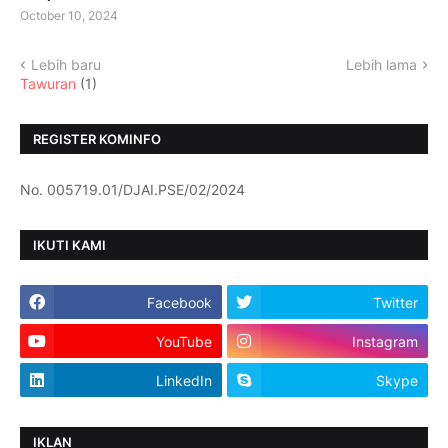
October 10, 2024
Lebih baru
Lebih lama
Tawuran
(1)
REGISTER KOMINFO
No. 005719.01/DJAI.PSE/02/2024
IKUTI KAMI
Facebook
Twitter
YouTube
Instagram
LinkedIn
Skype
IKLAN