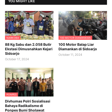
YOU MIGHT LIKE
NARKOBA
100 MOTOR DIAMANKAN
88 Kg Sabu dan 2.058 Butir
100 Motor Balap Liar
Ekstasi Dimusnahkan Kejari
Diamankan di Sidoarjo
Sidoarjo
October 11, 2024
October 17, 2024
PONPES
Divhumas Polri Sosialisasi
Bahaya Radikalisme di
Ponpes Bumi Sholawat