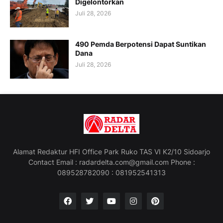
Digelontorkan
Juli 28, 2026
490 Pemda Berpotensi Dapat Suntikan
Dana
Juli 28, 2026
Alamat Redaktur HFI Office Park Ruko TAS VI K2/10 Sidoarjo
Contact Email : radardelta.com@gmail.com Phone :
089528782090 : 081952541313