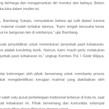
ng berharga dan mengamankan diri mereka dari bahaya. Belum
a-luka dalam insiden ini.
Bambang Sutopo, menyatakan bahwa api sulit diatasi karena
 material mudah terbakar lainnya. "Kami tengah berusaha keras
e bangunan lain di sekitarnya," ujar Bambang.
mulai penyelidikan untuk menentukan penyebab pasti kebakaran.
ra adalah korsleting listrik. Namun, kami masih perlu melakukan
enyebab pasti kebakaran ini," ungkap Kombes Pol. I Gede Wijaya,
ntai keterangan oleh pihak berwenang untuk membantu proses
ntuk mengidentifikasi kerugian material yang diakibatkan oleh
lah satu pusat perbelanjaan tradisional terbesar di kota ini, saat
ibat kebakaran ini. Pihak berwenang dan komunitas setempat
dan pemulihan dapat dilakukan dengan cepat.