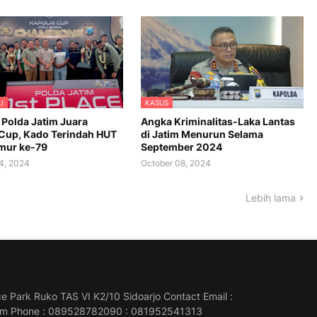
I
KASUS
 Polda Jatim Juara
Angka Kriminalitas-Laka Lantas
 Cup, Kado Terindah HUT
di Jatim Menurun Selama
mur ke-79
September 2024
4, 2024
October 08, 2024
Lebih lama
e Park Ruko TAS VI K2/10 Sidoarjo Contact Email :
om Phone : 089528782090 : 081952541313