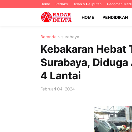
Home
Redaksi
Iklan & Peliputan
Pedoman Media
HOME
PENDIDIKAN
Beranda
surabaya
Kebakaran Hebat T
Surabaya, Diduga 
4 Lantai
Februari 04, 2024