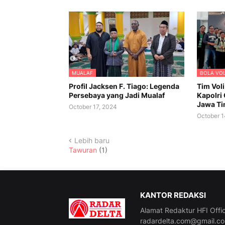
MUALAF
BOLA VOL
Profil Jacksen F. Tiago: Legenda
Tim Voli
Persebaya yang Jadi Mualaf
Kapolri
Jawa Ti
October 17, 2024
October 1
Lebih baru
Tawuran
(1)
KANTOR REDAKSI
Alamat Redaktur HFI Offic
radardelta.com@gmail.c