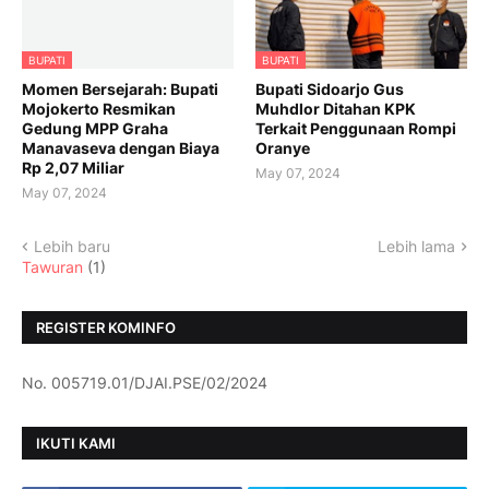
BUPATI
BUPATI
Momen Bersejarah: Bupati
Bupati Sidoarjo Gus
Mojokerto Resmikan
Muhdlor Ditahan KPK
Gedung MPP Graha
Terkait Penggunaan Rompi
Manavaseva dengan Biaya
Oranye
Rp 2,07 Miliar
May 07, 2024
May 07, 2024
Lebih baru
Lebih lama
Tawuran
(1)
REGISTER KOMINFO
No. 005719.01/DJAI.PSE/02/2024
IKUTI KAMI