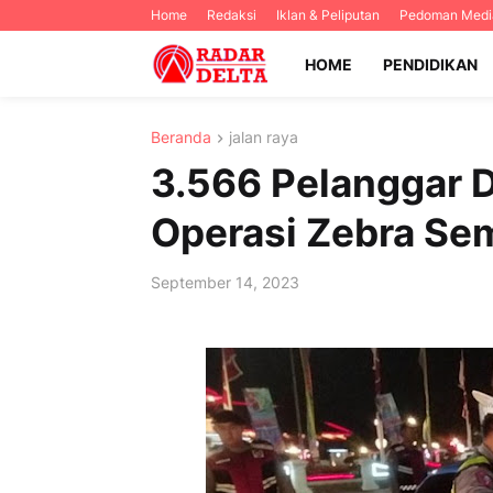
Home
Redaksi
Iklan & Peliputan
Pedoman Media
HOME
PENDIDIKAN
Beranda
jalan raya
3.566 Pelanggar 
Operasi Zebra Se
September 14, 2023