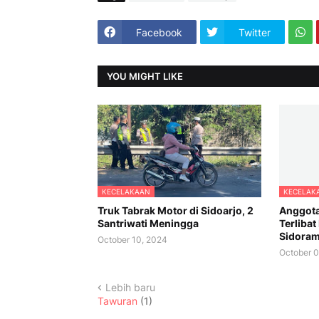
Facebook
Twitter
YOU MIGHT LIKE
KECELAKAAN
KECELAK
Truk Tabrak Motor di Sidoarjo, 2
Anggota
Santriwati Meningga
Terlibat
Sidoram
October 10, 2024
October 0
Lebih baru
Tawuran
(1)