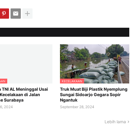
AAN
KECELAKAAN
 TNI AL Meninggal Usai
Truk Muat Biji Plastik Nyemplung
 Kecelakaan di Jalan
Sungai Sidoarjo Gegara Sopir
e Surabaya
Ngantuk
6, 2024
September 28, 2024
Lebih lama